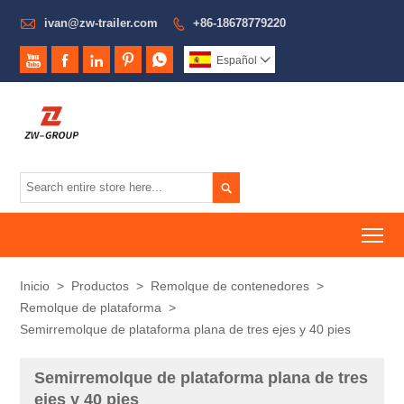

ivan@zw-trailer.com
+86-18678779220






Español


To
Inicio
>
Productos
>
Remolque de contenedores
>
Remolque de plataforma
>
Semirremolque de plataforma plana de tres ejes y 40 pies
Semirremolque de plataforma plana de tres
ejes y 40 pies