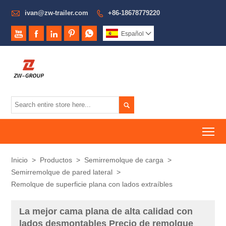

ivan@zw-trailer.com
+86-18678779220






Español


To
Inicio
>
Productos
>
Semirremolque de carga
>
Semirremolque de pared lateral
>
Remolque de superficie plana con lados extraíbles
La mejor cama plana de alta calidad con
lados desmontables Precio de remolque