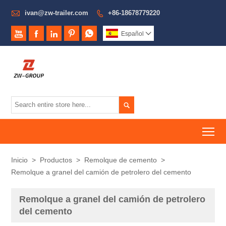

ivan@zw-trailer.com
+86-18678779220






Español


To
Inicio
>
Productos
>
Remolque de cemento
>
Remolque a granel del camión de petrolero del cemento
Remolque a granel del camión de petrolero
del cemento