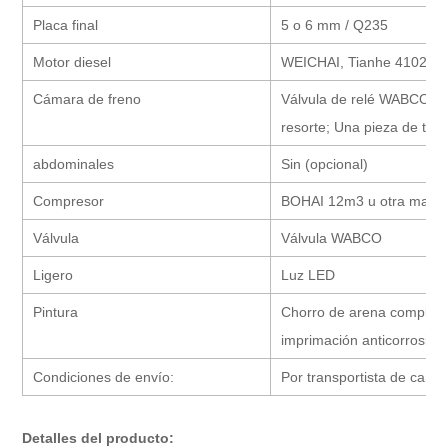
Placa final
5 o 6 mm / Q235
Motor diesel
WEICHAI, Tianhe 4102
Cámara de freno
Válvula de relé WABCO RE
resorte; Una pieza de tan
abdominales
Sin (opcional)
Compresor
BOHAI 12m3 u otra marc
Válvula
Válvula WABCO
Ligero
Luz LED
Pintura
Chorro de arena completo 
imprimación anticorrosiva,
Condiciones de envío:
Por transportista de carg
Detalles del producto: