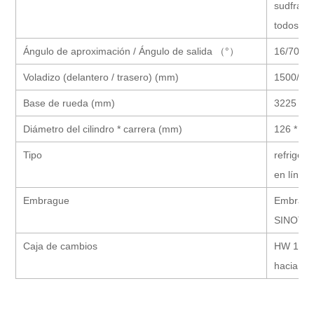
sudfram 
todos lo
Ángulo de aproximación / Ángulo de salida （°）
16/70
Voladizo (delantero / trasero) (mm)
1500/72
Base de rueda (mm)
3225 + 
Diámetro del cilindro * carrera (mm)
126 * 13
Tipo
refrigera
en línea,
Embrague
Embrague
SINOTR
Caja de cambios
HW 19712
hacia at