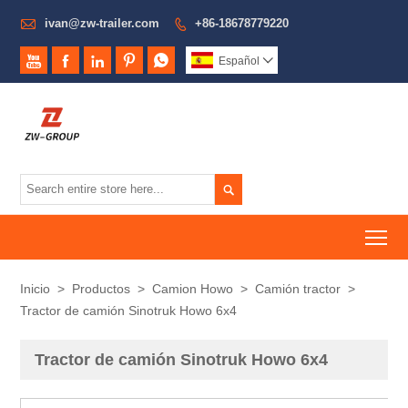

ivan@zw-trailer.com
+86-18678779220






Español


To
Inicio
>
Productos
>
Camion Howo
>
Camión tractor
>
Tractor de camión Sinotruk Howo 6x4
Tractor de camión Sinotruk Howo 6x4