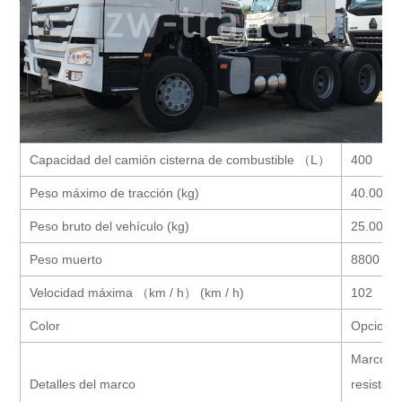
Capacidad del camión cisterna de combustible （L）
400
Peso máximo de tracción (kg)
40.000
Peso bruto del vehículo (kg)
25.000
Peso muerto
8800
Velocidad máxima （km / h） (km / h)
102
Color
Opcional
Marco de
Detalles del marco
resisten