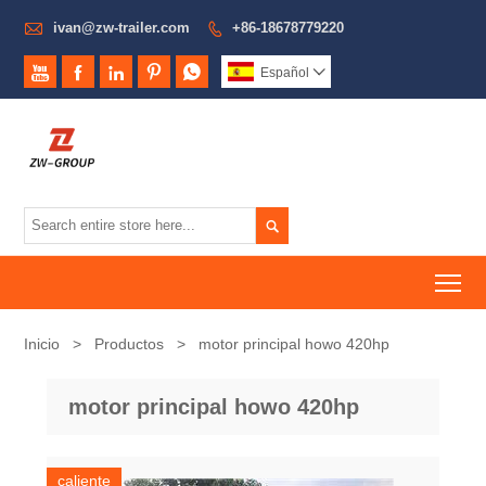

ivan@zw-trailer.com
+86-18678779220






Español


To
Inicio
>
Productos
>
motor principal howo 420hp
motor principal howo 420hp
caliente