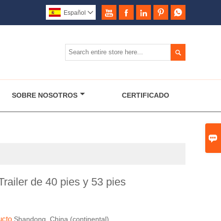





Español


SOBRE NOSOTROS
CERTIFICADO

railer de 40 pies y 53 pies
ducto
Shandong, China (continental)