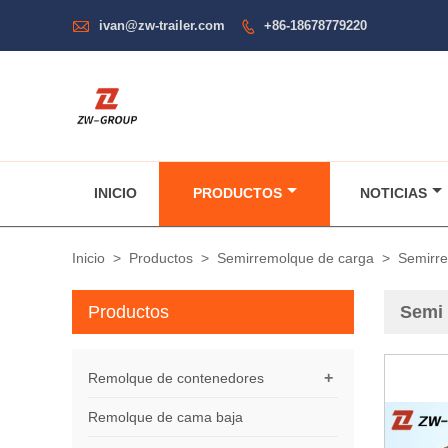

ivan@zw-trailer.com
+86-18678779220

INICIO
PRODUCTOS
NOTICIAS
Inicio
>
Productos
>
Semirremolque de carga
>
Semirre
Productos
Semi 
+
Remolque de contenedores
Remolque de cama baja