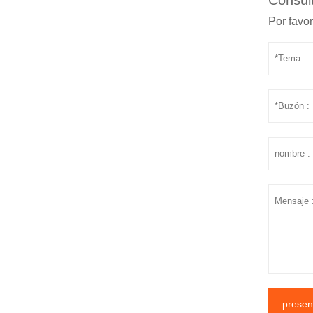
Consul
Por favor
presen