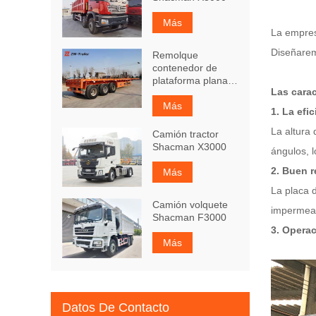
Más
La empres
Diseñarem
Remolque
contenedor de
plataforma plana
Las carac
de 3 ejes y 40 pies
Más
1. La efi
La altura 
Camión tractor
Shacman X3000
ángulos, l
2. Buen r
Más
La placa d
Camión volquete
impermeab
Shacman F3000
3. Operac
Más
Datos De Contacto