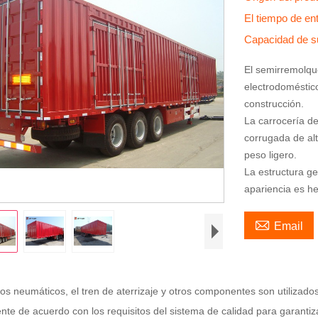
El tiempo de en
Capacidad de s
El semirremolque
electrodoméstico
construcción.
La carrocería d
corrugada de al
peso ligero.
La estructura ge
apariencia es h

Email
los neumáticos, el tren de aterrizaje y otros componentes son utilizado
nte de acuerdo con los requisitos del sistema de calidad para garantiz