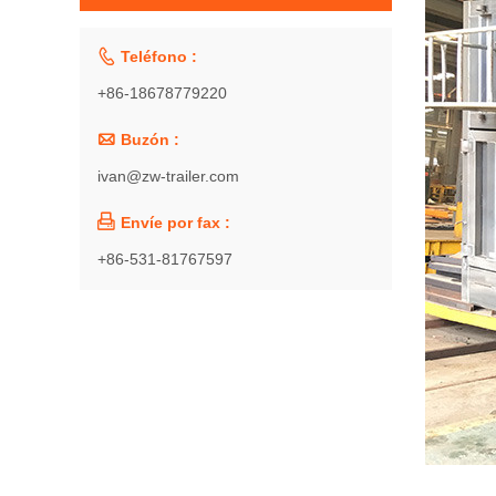

Teléfono :
+86-18678779220

Buzón :
ivan@zw-trailer.com

Envíe por fax :
+86-531-81767597