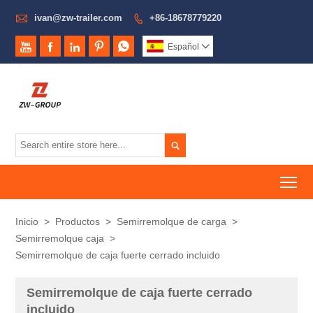

ivan@zw-trailer.com
+86-18678779220






Español


To
Inicio
>
Productos
>
Semirremolque de carga
>
Semirremolque caja
>
Semirremolque de caja fuerte cerrado incluido
Semirremolque de caja fuerte cerrado
incluido